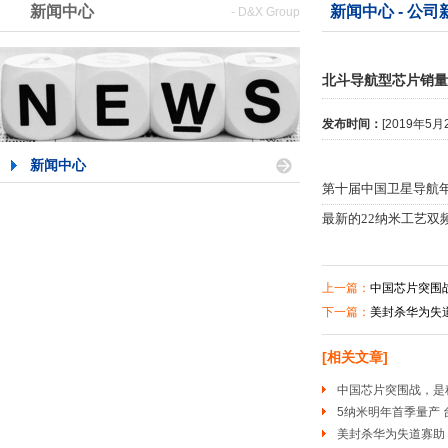
新闻中心
新闻中心 - 公司
- D&X Group
北斗导航型芯片销量突
发布时间：
[2019年5
新闻中心
第十届中国卫星导航年
最新的22纳米工艺双
冉承其介绍称，目前
上一篇：
中国芯片突围
下一篇：
美封杀华为失
支持北斗三号新信号的
[相关文章]
用条件，全频一体化
中国芯片突围战，是
5纳米明年首季量产
据介绍，国产北斗导航
美封杀华为失道寡助